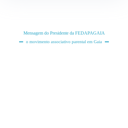
Mensagem do Presidente da FEDAPAGAIA
o movimento associativo parental em Gaia
Caros Membros da Comunidade
Educativa de Gaia,
É com enorme satisfação que, em nome
da FEDAPAGAIA, vos dou as boas-vindas
a este novo ano letivo 2025-2026.
Estamos profundamente motivados para
continuar a nossa missão de colaborar
com todos os elementos desta
comunidade educativa, tendo sempre
como norte fundamental que cada aluno
deve estar no centro de todas as nossas
decisões e ações.
À medida que iniciamos este novo ano,